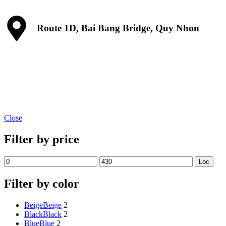
Route 1D, Bai Bang Bridge, Quy Nhon
Close
Filter by price
Lọc
Filter by color
Beige
Beige
2
Black
Black
2
Blue
Blue
2