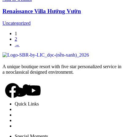
Renaissance Villa Hướng Vườn
Uncategorized
1
2
→
A unique boutique resort with five star personalized service in
a neoclassical designed environment.
Quick Links
Rooms
Dinning
Experience
Special Moments