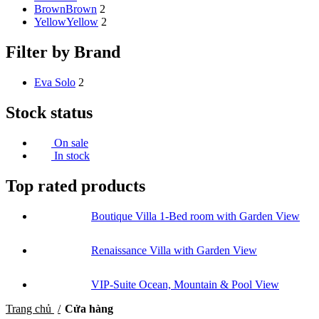
Brown
Brown
2
Yellow
Yellow
2
Filter by Brand
Eva Solo
2
Stock status
On sale
In stock
Top rated products
Boutique Villa 1-Bed room with Garden View
Renaissance Villa with Garden View
VIP-Suite Ocean, Mountain & Pool View
Trang chủ
Cửa hàng