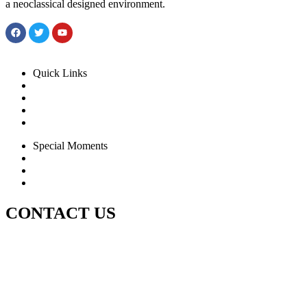
a neoclassical designed environment.
Quick Links
Rooms
Dinning
Experience
Special Moments
Wedding
Festive & Leisure
Special Offer
CONTACT US
( +84 ) 0257 3720 226
sales@seasidequynhon.com
QL1D, Cầu Bãi Bàng 2, Quy Nhon, Vietnam