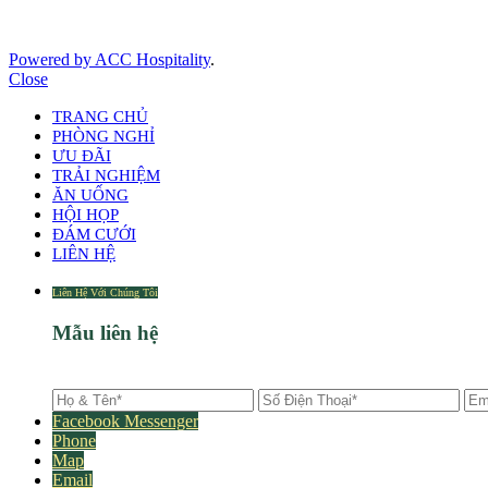
Powered by ACC Hospitality
.
Close
TRANG CHỦ
PHÒNG NGHỈ
ƯU ĐÃI
TRẢI NGHIỆM
ĂN UỐNG
HỘI HỌP
ĐÁM CƯỚI
LIÊN HỆ
Liên Hệ Với Chúng Tôi
Mẫu liên hệ
Facebook Messenger
Phone
Map
Email