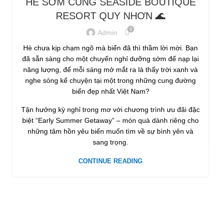
HÈ SỚM CÙNG SEASIDE BOUTIQUE
RESORT QUY NHƠN 🌊
0
Admin
Hè chưa kịp chạm ngõ mà biển đã thì thầm lời mời. Bạn
đã sẵn sàng cho một chuyến nghỉ dưỡng sớm để nạp lại
d
năng lượng, để mỗi sáng mở mắt ra là thấy trời xanh và
nghe sóng kể chuyện tại một trong những cung đường
biển đẹp nhất Việt Nam?
Tận hưởng kỳ nghỉ trong mơ với chương trình ưu đãi đặc
biệt “Early Summer Getaway” – món quà dành riêng cho
những tâm hồn yêu biển muốn tìm về sự bình yên và
sang trọng.
CONTINUE READING