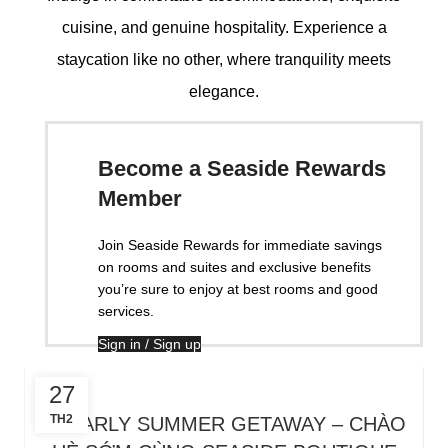
cuisine, and genuine hospitality. Experience a
staycation like no other, where tranquility meets
elegance.
Become a Seaside Rewards
Member
Join Seaside Rewards for immediate savings
on rooms and suites and exclusive benefits
you’re sure to enjoy at best rooms and good
services.
Sign in / Sign up
27
TH2
🌊 EARLY SUMMER GETAWAY – CHÀO